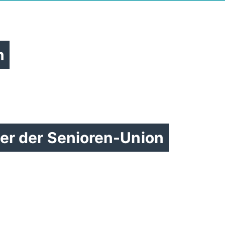
n
der der Senioren-Union
Gemeindeparteitag am
13.11.2025