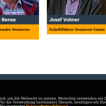
d Bense
Josef Volmer
tzender Senioren-
Schriftführer Senioren-Union
CDU-Kreisverband Borken
de
nd, um die Webseite zu nutzen. Weiterhin verwenden wir Di
r die Verwendung bestimmter Dienste, benötigen wir Ihre 
CDU NRW
 Sie in unserer
Datenschutzerklärung
.