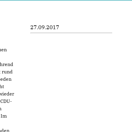
27.09.2017
uen
ährend
t rund
jeden
ht
wieder
r CDU-
n
 Im
nden