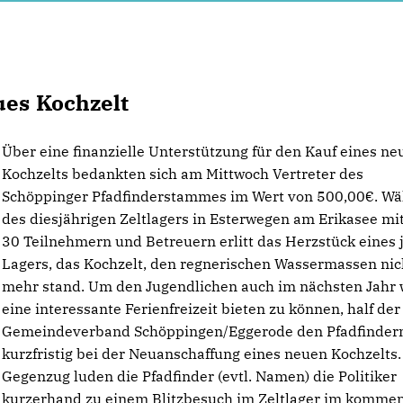
ues Kochzelt
Über eine finanzielle Unterstützung für den Kauf eines ne
Kochzelts bedankten sich am Mittwoch Vertreter des
Schöppinger Pfadfinderstammes im Wert von 500,00€. W
des diesjährigen Zeltlagers in Esterwegen am Erikasee mi
30 Teilnehmern und Betreuern erlitt das Herzstück eines 
Lagers, das Kochzelt, den regnerischen Wassermassen nic
mehr stand. Um den Jugendlichen auch im nächsten Jahr 
eine interessante Ferienfreizeit bieten zu können, half de
Gemeindeverband Schöppingen/Eggerode den Pfadfinder
kurzfristig bei der Neuanschaffung eines neuen Kochzelts.
Gegenzug luden die Pfadfinder (evtl. Namen) die Politiker
kurzerhand zu einem Blitzbesuch im Zeltlager im komme